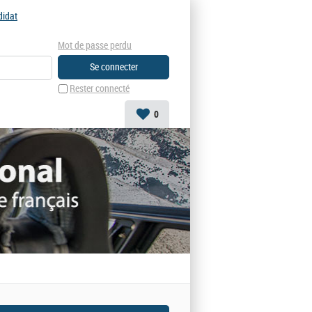
didat
Mot de passe perdu
Rester connecté
0