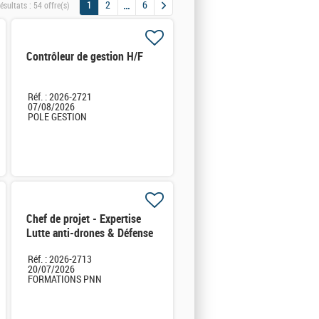
1
2
6
ésultats :
54 offre(s)
Contrôleur de gestion H/F
Réf. : 2026-2721
07/08/2026
POLE GESTION
Chef de projet - Expertise
Lutte anti-drones & Défense
sol-air H/F
Réf. : 2026-2713
20/07/2026
FORMATIONS PNN