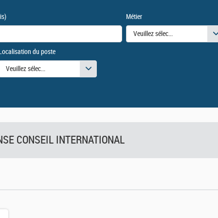
is)
Métier
Veuillez sélectionner une ou des
Localisation du poste
urs
Veuillez sélectionner une ou des valeurs
FENSE CONSEIL INTERNATIONAL