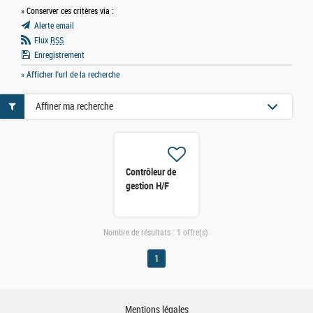
» Conserver ces critères via :
Alerte email
Flux
RSS
Enregistrement
» Afficher l'url de la recherche
Affiner ma recherche
Contrôleur de
gestion H/F
Nombre de résultats :
1 offre(s)
1
Mentions légales