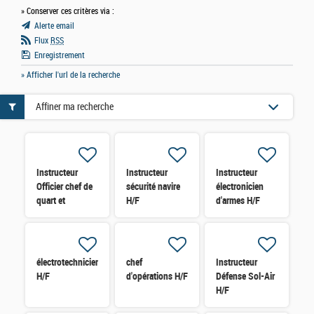
» Conserver ces critères via :
Alerte email
Flux
RSS
Enregistrement
» Afficher l'url de la recherche
Affiner ma recherche
Instructeur
Instructeur
Instructeur
Officier chef de
sécurité navire
électronicien
quart et
H/F
d'armes H/F
Passerelle H/F
électrotechnicien
chef
Instructeur
H/F
d'opérations H/F
Défense Sol-Air
H/F