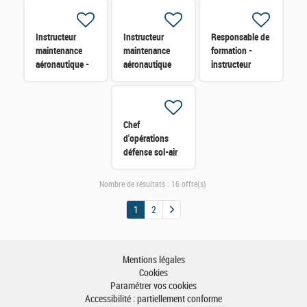
Instructeur
Instructeur
Responsable de
maintenance
maintenance
formation -
aéronautique -
aéronautique
instructeur
TEXTRON B2
TEXTRON B1
défense sol-air
avionique H/F
Vecteur H/F
H/F
Chef
d'opérations
défense sol-air
H/F
Nombre de résultats :
16 offre(s)
1
2
Mentions légales
Cookies
Paramétrer vos cookies
Accessibilité : partiellement conforme