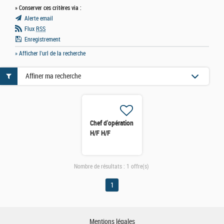
» Conserver ces critères via :
Alerte email
Flux
RSS
Enregistrement
» Afficher l'url de la recherche
Affiner ma recherche
Chef d'opération
H/F H/F
Nombre de résultats :
1 offre(s)
1
Mentions légales