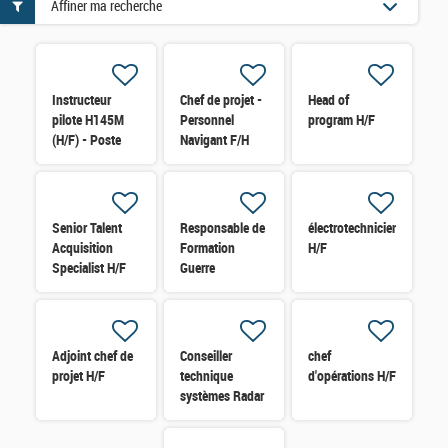
Affiner ma recherche
Instructeur
Chef de projet -
Head of
pilote H145M
Personnel
program H/F
(H/F) - Poste
Navigant F/H
basé en Asie
H/F
Senior Talent
Responsable de
électrotechnicien
Acquisition
Formation
H/F
Specialist H/F
Guerre
Electronique
H/F
Adjoint chef de
Conseiller
chef
projet H/F
technique
d'opérations H/F
systèmes Radar
(H/F)