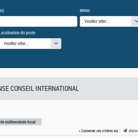
is)
Métier
Veuillez sélectionner une ou des
Localisation du poste
urs
Veuillez sélectionner une ou des valeurs
FENSE CONSEIL INTERNATIONAL
rée indéterminée local
» Conserver ces critères via :
Alerte