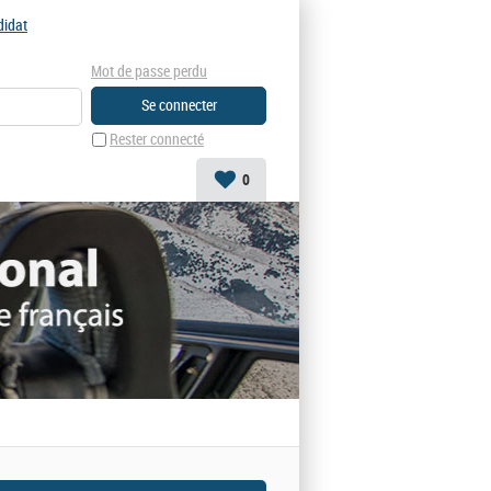
didat
Mot de passe perdu
Rester connecté
0