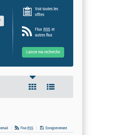
Voir toutes les
offres
 valeurs
Flux
RSS
et
autres flux
 email
Flux
RSS
Enregistrement