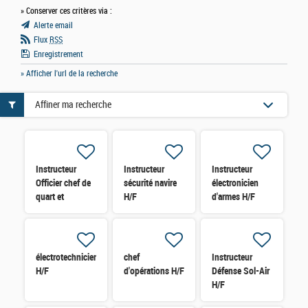
» Conserver ces critères via :
Alerte email
Flux
RSS
Enregistrement
» Afficher l'url de la recherche
Affiner ma recherche
Instructeur
Instructeur
Instructeur
Officier chef de
sécurité navire
électronicien
quart et
H/F
d'armes H/F
Passerelle H/F
électrotechnicien
chef
Instructeur
H/F
d'opérations H/F
Défense Sol-Air
H/F