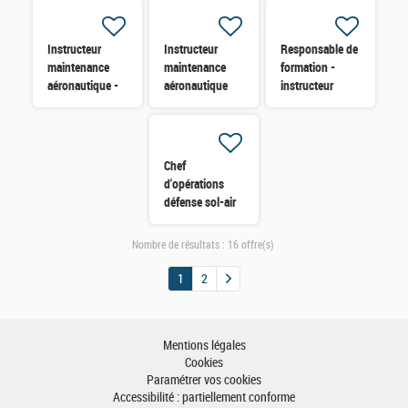
Instructeur
Instructeur
Responsable de
maintenance
maintenance
formation -
aéronautique -
aéronautique
instructeur
TEXTRON B2
TEXTRON B1
défense sol-air
avionique H/F
Vecteur H/F
H/F
Chef
d'opérations
défense sol-air
H/F
Nombre de résultats :
16 offre(s)
1
2
Mentions légales
Cookies
Paramétrer vos cookies
Accessibilité : partiellement conforme