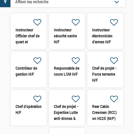
Affiner ma recherche
Instructeur
Instructeur
Instructeur
Officier chef de
sécurité navire
électronicien
quart et
H/F
d'armes H/F
Passerelle H/F
Contrôleur de
Responsable de
Chef de projet -
gestion H/F
cours LSM H/F
Force terrestre
H/F
Chef d'opération
Chef de projet -
Rear Cabin
H/F
Expertise Lutte
Crewmen (RCC)
anti-drones &
on H225 (M/F)
Défense sol-air
H/F