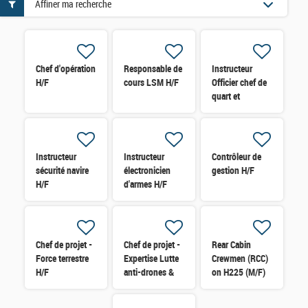
Affiner ma recherche
Chef d'opération
Responsable de
Instructeur
H/F
cours LSM H/F
Officier chef de
quart et
Passerelle H/F
Instructeur
Instructeur
Contrôleur de
sécurité navire
électronicien
gestion H/F
H/F
d'armes H/F
Chef de projet -
Chef de projet -
Rear Cabin
Force terrestre
Expertise Lutte
Crewmen (RCC)
H/F
anti-drones &
on H225 (M/F)
Défense sol-air
H/F