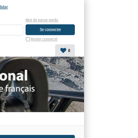
didat
Mot de passe perdu
Rester connecté
0