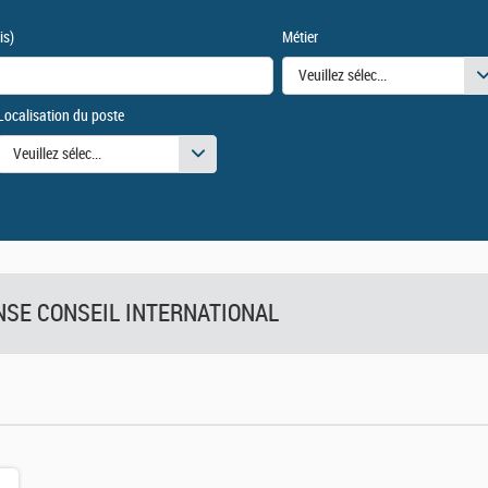
is)
Métier
Veuillez sélectionner une ou des
Localisation du poste
urs
Veuillez sélectionner une ou des valeurs
FENSE CONSEIL INTERNATIONAL