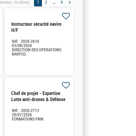
1
2
6
ésultats :
55 offre(s)
Instructeur sécurité navire
H/F
Réf. : 2026-2610
03/08/2026
DIRECTION DES OPERATIONS
NAVFCO
Chef de projet - Expertise
Lutte anti-drones & Défense
sol-air H/F
Réf. : 2026-2713
20/07/2026
FORMATIONS PNN