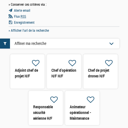
» Conserver ces critères via :
Alerte email
Flux
RSS
Enregistrement
» Afficher l'url de la recherche
Affiner ma recherche
Adjoint chef de
Chef d'opération
Chef de projet
projet H/F
H/F H/F
drones H/F
Responsable
Animateur
sécurité
opérationnel -
aérienne H/F
Maintenance
hélicoptères