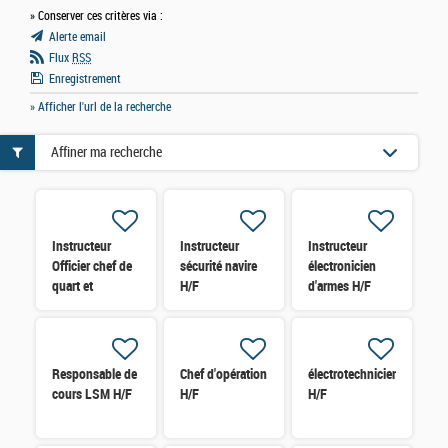
» Conserver ces critères via :
Alerte email
Flux
RSS
Enregistrement
» Afficher l'url de la recherche
Affiner ma recherche
Instructeur
Instructeur
Instructeur
Officier chef de
sécurité navire
électronicien
quart et
H/F
d'armes H/F
Passerelle H/F
Responsable de
Chef d'opération
électrotechnicien
cours LSM H/F
H/F
H/F