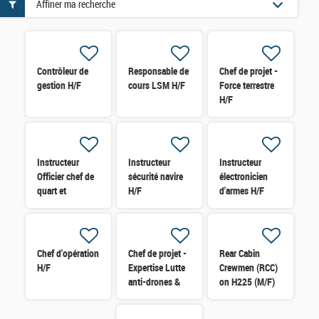
Affiner ma recherche
Contrôleur de
Responsable de
Chef de projet -
gestion H/F
cours LSM H/F
Force terrestre
H/F
Instructeur
Instructeur
Instructeur
Officier chef de
sécurité navire
électronicien
quart et
H/F
d'armes H/F
Passerelle H/F
Chef d'opération
Chef de projet -
Rear Cabin
H/F
Expertise Lutte
Crewmen (RCC)
anti-drones &
on H225 (M/F)
Défense sol-air
H/F