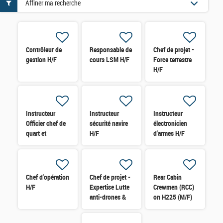
Affiner ma recherche
Contrôleur de
Responsable de
Chef de projet -
gestion H/F
cours LSM H/F
Force terrestre
H/F
Instructeur
Instructeur
Instructeur
Officier chef de
sécurité navire
électronicien
quart et
H/F
d'armes H/F
Passerelle H/F
Chef d'opération
Chef de projet -
Rear Cabin
H/F
Expertise Lutte
Crewmen (RCC)
anti-drones &
on H225 (M/F)
Défense sol-air
H/F