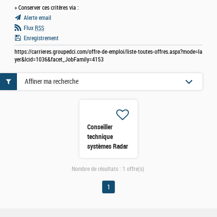
» Conserver ces critères via :
Alerte email
Flux
RSS
Enregistrement
https://carrieres.groupedci.com/offre-de-emploi/liste-toutes-offres.aspx?mode=la
yer&lcid=1036&facet_JobFamily=4153
Affiner ma recherche
Conseiller
technique
systèmes Radar
(H/F)
Nombre de résultats :
1 offre(s)
1