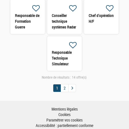
H/F
Responsable de
Conseiller
Chef d'opération
Formation
technique
H/F
Guerre
systèmes Radar
Electronique
(H/F)
H/F
Responsable
Technique
Simulateur
Drone H/F
Nombre de résultats :
14 offre(s)
1
2
Mentions légales
Cookies
Paramétrer vos cookies
Accessibilité : partiellement conforme