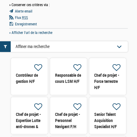
» Conserver ces critères via :
Alerte email
Flux
RSS
Enregistrement
» Afficher l'url de la recherche
Affiner ma recherche
Contrôleur de
Responsable de
Chef de projet -
gestion H/F
cours LSM H/F
Force terrestre
H/F
Chef de projet -
Chef de projet -
Senior Talent
Expertise Lutte
Personnel
Acquisition
anti-drones &
Navigant F/H
Specialist H/F
Défense sol-air