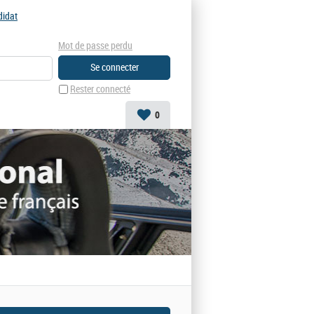
didat
Mot de passe perdu
Rester connecté
0