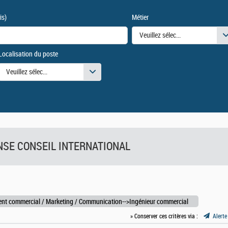
is)
Métier
Veuillez sélectionner une ou des
Localisation du poste
urs
Veuillez sélectionner une ou des valeurs
FENSE CONSEIL INTERNATIONAL
nt commercial / Marketing / Communication-->Ingénieur commercial
» Conserver ces critères via :
Alerte