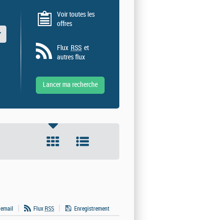
Voir toutes les
offres
 valeurs
Flux
RSS
et
autres flux
 email
Flux
RSS
Enregistrement