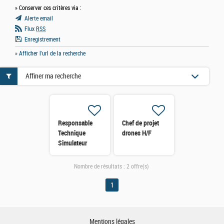
» Conserver ces critères via :
Alerte email
Flux
RSS
Enregistrement
» Afficher l'url de la recherche
Affiner ma recherche
Responsable
Chef de projet
Technique
drones H/F
Simulateur
Drone H/F
Nombre de résultats :
2 offre(s)
1
Mentions légales