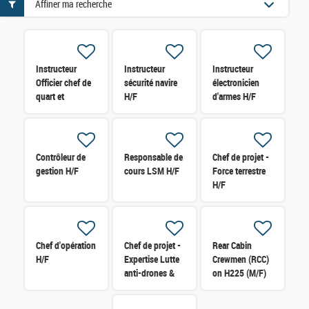
Affiner ma recherche
Instructeur
Instructeur
Instructeur
Officier chef de
sécurité navire
électronicien
quart et
H/F
d'armes H/F
Passerelle H/F
Contrôleur de
Responsable de
Chef de projet -
gestion H/F
cours LSM H/F
Force terrestre
H/F
Chef d'opération
Chef de projet -
Rear Cabin
H/F
Expertise Lutte
Crewmen (RCC)
anti-drones &
on H225 (M/F)
Défense sol-air
H/F