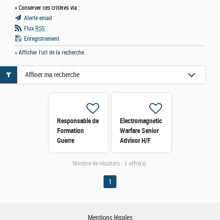
» Conserver ces critères via :
Alerte email
Flux
RSS
Enregistrement
» Afficher l'url de la recherche
Affiner ma recherche
Responsable de
Electromagnetic
Formation
Warfare Senior
Guerre
Advisor H/F
Electronique
H/F
Nombre de résultats :
2 offre(s)
1
Mentions légales