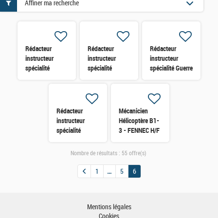
Affiner ma recherche
Rédacteur
Rédacteur
Rédacteur
instructeur
instructeur
instructeur
spécialité
spécialité
spécialité Guerre
ELARM H/F
Opérations de
Electronique
surface H/F
H/F
Rédacteur
Mécanicien
instructeur
Hélicoptère B1-
spécialité
3 - FENNEC H/F
Navigation H/F
Nombre de résultats :
55 offre(s)
1
5
6
Mentions légales
Cookies