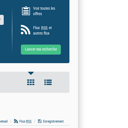
Voir toutes les
offres
 valeurs
Flux
RSS
et
autres flux
 email
Flux
RSS
Enregistrement