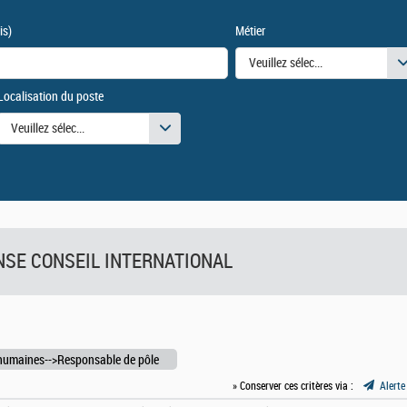
is)
Métier
Veuillez sélectionner une ou des
Localisation du poste
urs
Veuillez sélectionner une ou des valeurs
FENSE CONSEIL INTERNATIONAL
humaines-->Responsable de pôle
» Conserver ces critères via :
Alerte