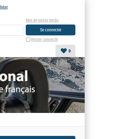
didat
Mot de passe perdu
Rester connecté
0