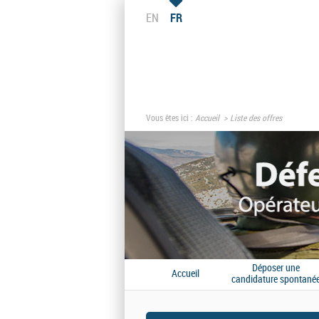
EN
FR
Vous êtes ici :
Accueil
Liste des offres
Déposer une
Accueil
candidature spontané