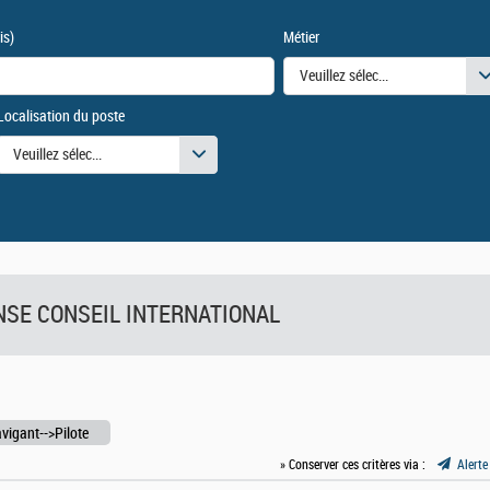
is)
Métier
Veuillez sélectionner une ou des
Localisation du poste
urs
Veuillez sélectionner une ou des valeurs
FENSE CONSEIL INTERNATIONAL
vigant-->Pilote
» Conserver ces critères via :
Alerte