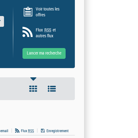
Voir toutes les
offres
 valeurs
Flux
RSS
et
autres flux
 email
Flux
RSS
Enregistrement