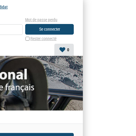
didat
Mot de passe perdu
Rester connecté
0