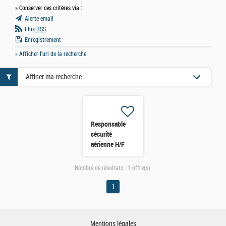
» Conserver ces critères via :
Alerte email
Flux
RSS
Enregistrement
» Afficher l'url de la recherche
Affiner ma recherche
Responsable
sécurité
aérienne H/F
Nombre de résultats :
1 offre(s)
1
Mentions légales