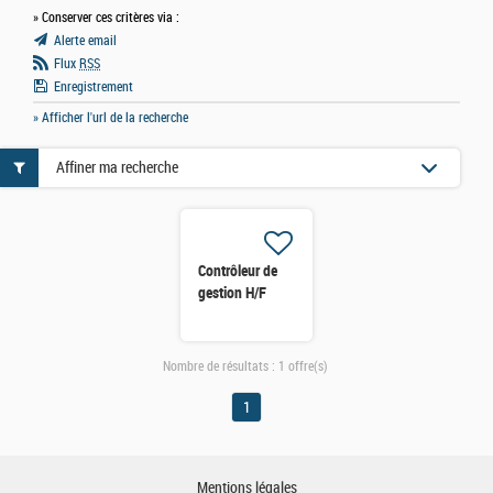
» Conserver ces critères via :
Alerte email
Flux
RSS
Enregistrement
» Afficher l'url de la recherche
Affiner ma recherche
Contrôleur de
gestion H/F
Nombre de résultats :
1 offre(s)
1
Mentions légales