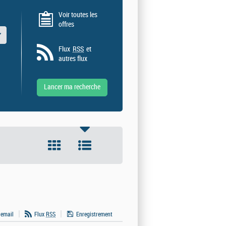
Voir toutes les
offres
 valeurs
Flux
RSS
et
autres flux
 email
Flux
RSS
Enregistrement