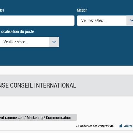
is)
Métier
Veuillez sélectionner une ou des
Localisation du poste
urs
Veuillez sélectionner une ou des valeurs
FENSE CONSEIL INTERNATIONAL
nt commercial / Marketing / Communication
» Conserver ces critères via :
Alerte