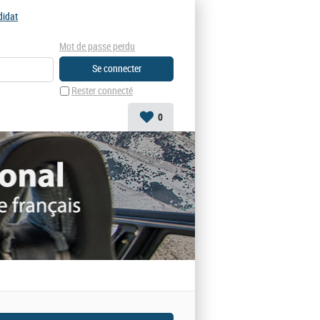
didat
Mot de passe perdu
Rester connecté
0