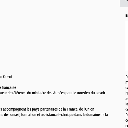
E
n Orient.
D
m
e française
s
ateur de référence du ministère des Armées pour le transfert du savoir-
l
a
l
s accompagnent les pays partenaires de la France, de l’Union
c
ns de conseil, formation et assistance technique dans le domaine de la
D
c
e