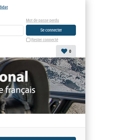
didat
Mot de passe perdu
Rester connecté
0