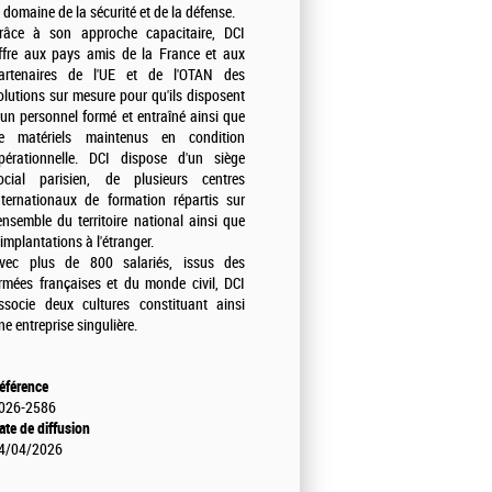
e domaine de la sécurité et de la défense.
râce à son approche capacitaire, DCI
ffre aux pays amis de la France et aux
artenaires de l'UE et de l'OTAN des
olutions sur mesure pour qu'ils disposent
'un personnel formé et entraîné ainsi que
e matériels maintenus en condition
pérationnelle. DCI dispose d'un siège
ocial parisien, de plusieurs centres
nternationaux de formation répartis sur
'ensemble du territoire national ainsi que
'implantations à l'étranger.
vec plus de 800 salariés, issus des
rmées françaises et du monde civil, DCI
ssocie deux cultures constituant ainsi
ne entreprise singulière.
éférence
026-2586
ate de diffusion
4/04/2026