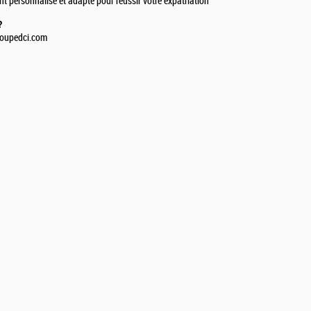
personnalisé et adapté pour réussir votre expatriation
?
roupedci.com