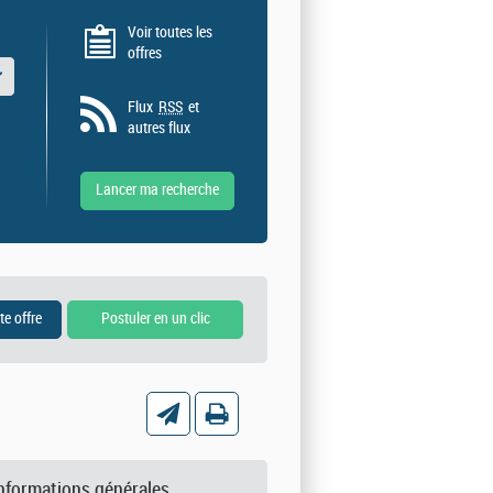
Voir toutes les
offres
 valeurs
Flux
RSS
et
autres flux
nformations générales