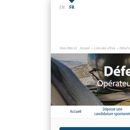
EN
FR
Vous êtes ici :
Accueil
Liste des offres
Détail d
Déposer une
Accueil
candidature spontané