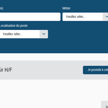
is)
Métier
Veuillez sélectionner une ou des
Localisation du poste
urs
Veuillez sélectionner une ou des valeurs
ir H/F
I