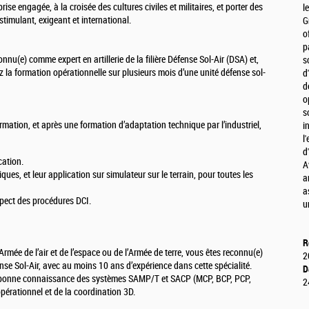
rise engagée, à la croisée des cultures civiles et militaires, et porter des
l
timulant, exigeant et international.
G
o
p
u(e) comme expert en artillerie de la filière Défense Sol-Air (DSA) et,
s
z la formation opérationnelle sur plusieurs mois d’une unité défense sol-
d
d
o
s
mation, et après une formation d’adaptation technique par l’industriel,
i
l
d
cation.
A
ques, et leur application sur simulateur sur le terrain, pour toutes les
a
a
espect des procédures DCI.
u
R
’Armée de l’air et de l’espace ou de l’Armée de terre, vous êtes reconnu(e)
2
fense Sol-Air, avec au moins 10 ans d’expérience dans cette spécialité.
D
ès bonne connaissance des systèmes SAMP/T et SACP (MCP, BCP, PCP,
2
opérationnel et de la coordination 3D.