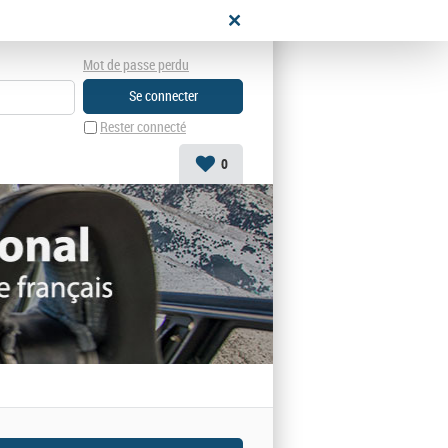
didat
Mot de passe perdu
Rester connecté
0