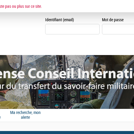
ESPACE CANDIDAT
ste pas ou plus sur ce site.
Je me crée un espace can
Identifiant (email)
Mot de passe
Ma recherche, mon
e
alerte