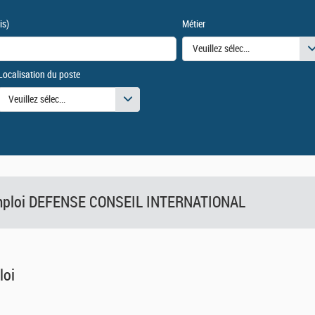
is)
Métier
Veuillez sélectionner une ou des
Localisation du poste
urs
Veuillez sélectionner une ou des valeurs
'emploi DEFENSE CONSEIL INTERNATIONAL
loi