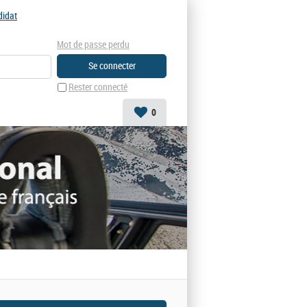
didat
Mot de passe perdu
Rester connecté
0