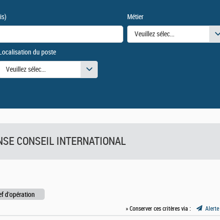
is)
Métier
Veuillez sélectionner une ou des
Localisation du poste
urs
Veuillez sélectionner une ou des valeurs
FENSE CONSEIL INTERNATIONAL
f d'opération
» Conserver ces critères via :
Alerte