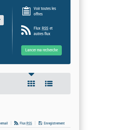
Voir toutes les
offres
 valeurs
Flux
RSS
et
autres flux
 email
Flux
RSS
Enregistrement