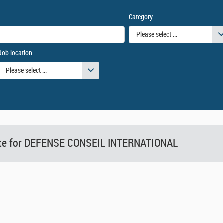
Category
Please select one or more value
Job location
Please select one or more values
Site for DEFENSE CONSEIL INTERNATIONAL