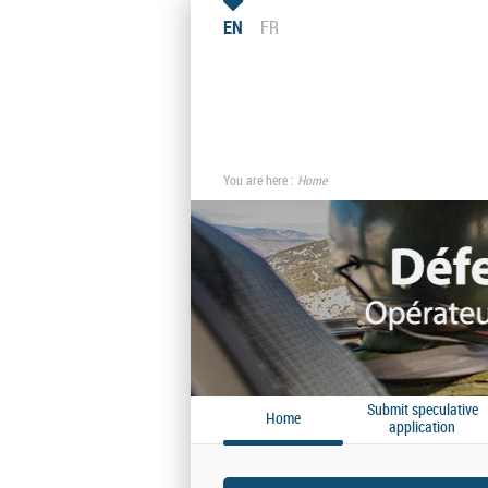
EN
FR
You are here :
Home
Submit speculative
Home
application