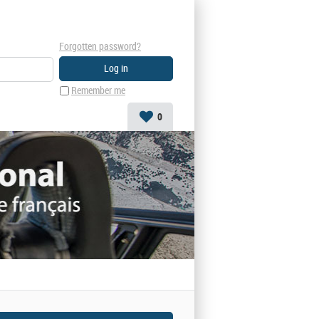
Forgotten password?
Remember me
0