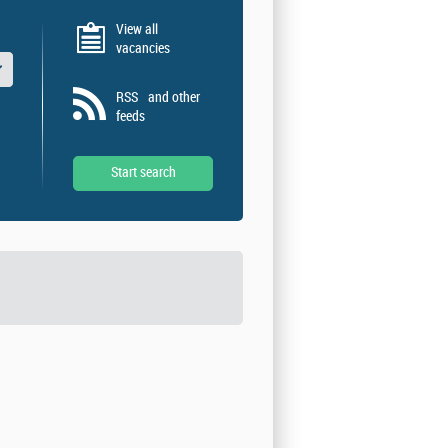
View all
vacancies
s
RSS
and other
feeds